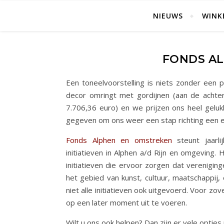
NIEUWS
WINK
FONDS A
Een toneelvoorstelling is niets zonder een p
decor omringt met gordijnen (aan de achter
7.706,36 euro) en we prijzen ons heel gelu
gegeven om ons weer een stap richting een ec
Fonds Alphen en omstreken
steunt jaarli
initiatieven in Alphen a/d Rijn en omgeving
initiatieven die ervoor zorgen dat vereniging
het gebied van kunst, cultuur, maatschappij
niet alle initiatieven ook uitgevoerd. Voor zo
op een later moment uit te voeren.
Wilt u ons ook helpen? Dan zijn er vele optie