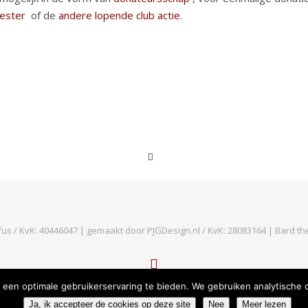
ester
of de
andere lopende club actie
.
fus / KvK: 40446047 | gemaakt door PJGDesign.nl / KvK: 28083164 |
Bard t
TERUG NAAR BOVEN
e een optimale gebruikerservaring te bieden. We gebruiken analytische
Ja, ik accepteer de cookies op deze site
Nee
Meer lezen