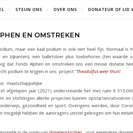
EL
STEUN ONS
OVER ONS
DONATEUR OF LID
LPHEN EN OMSTREKEN
odium, maar een kaal podium is ook niet heel fijn. Normaal is h
 en zijkanten), een balletvloer plus toebehoren (ten waarde v
kkig dat Fonds Alphen en omstreken ons een mooie donatie hee
ht podium te krijgen in ons project “
Theodulfus weer thuis
“.
jks maatschappelijke
. Het afgelopen jaar (2021) ondersteunde het met ruim € 310.000
en en stichtingen allerlei projecten kunnen opstarten/uitvoeren 
, onderwijs, gezondheid en sport. Overigens werden, door Coron
ver mogelijk hebben de aanvragers uitstel gekregen om hun initiat
s mogelijk in de vorm van
donateursschap
, voor eenmalige donati